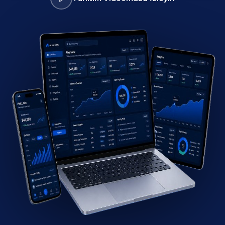
POS
DHBYS
Restoran
Diş Kliniği
PDKS
RENT
Personel
Filo
İHARS
‹
›
Linux
AWS
Microsoft
Docker
Laravel
React
Node.js