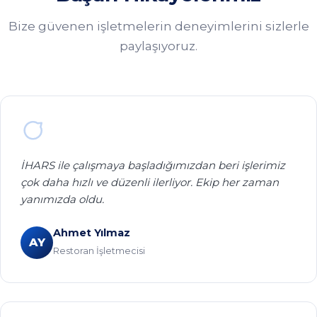
İHARS ile çalışmaya başladığımızdan beri işlerimiz
çok daha hızlı ve düzenli ilerliyor. Ekip her zaman
yanımızda oldu.
Ahmet Yılmaz
AY
Restoran İşletmecisi
Kliniğimizin randevu ve hasta takip süreçlerini
İHARS'ın yazılımıyla dijitalleştirdik. Artık her şey çok
daha kolay.
Ayşe Kaya
AK
Diş Kliniği Sahibi