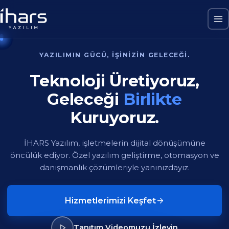
ÜRÜNLERIMIZ
Akıllı Yazılım
Ürünleriyle
İşinizi Büyütün.
POS, DHBYS, PDKS, RENT ve daha fazlası —
sektörünüze özel hazır otomasyon çözümlerimizi
keşfedin.
Tüm Çözümlerimizi Görüntüle