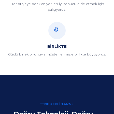
Güçlü bir ekip ruhuyla müşterilerimizle birlikte büyüyoruz.
NEDEN İHARS?
Doğru Teknoloji, Doğru
Çözüm, Doğru Sonuç
Yıllara dayanan uzmanlığımız ve alanında deneyimli
ekibimizle, işletmenizin ihtiyaçlarına en uygun
teknoloji çözümlerini üretiyoruz.