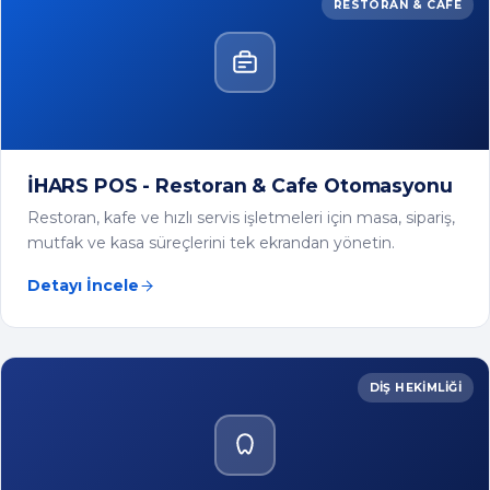
mutfak ve kasa süreçlerini tek ekrandan yönetin.
Detayı İncele
DIŞ HEKIMLIĞI
İHARS DHBYS - Diş Hekimliği Bilgi Yönetim
Sistemi
Diş klinikleri ve poliklinikleri için hasta kayıt, randevu,
tedavi planı ve muhasebe süreçlerini tek yazılımda
yönetin.