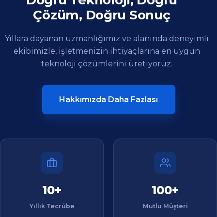
Hakkımızda Daha Fazlası
10+
100+
Yıllık Tecrübe
Mutlu Müşteri
250+
7/24
Tamamlanan Proje
Destek Hizmeti