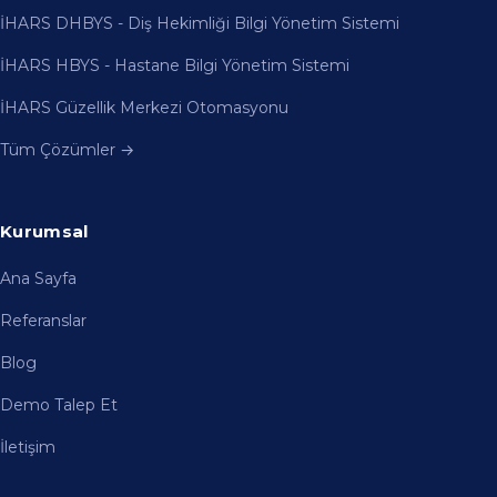
Kurumsal
Ana Sayfa
Referanslar
Blog
Demo Talep Et
İletişim
İletişim Bilgileri
Limonluk, 2453 SK NO: 3C, 33343
Yenişehir/Mersin
+90 534 373 16 58