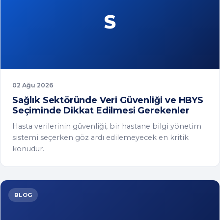
Sağlık Sektöründe Veri Güvenliği ve HBYS
Seçiminde Dikkat Edilmesi Gerekenler
Hasta verilerinin güvenliği, bir hastane bilgi yönetim
sistemi seçerken göz ardı edilemeyecek en kritik
konudur.
BLOG
R
29 Tem 2026
Restoran İşletmelerinde Doğru POS
Sisteminin Önemi