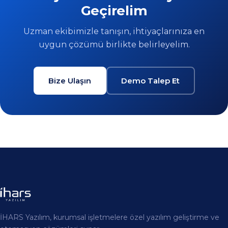
İHARS Yazılım, kurumsal işletmelere özel yazılım geliştirme ve
otomasyon çözümleri sunar.
Hizmetler
Özel Yazılım Geliştirme